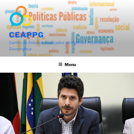
Pular
para
o
conteúdo
CEAPPG
Centro de Estudos Avançados de Políticas Públicas e
Governança
Menu