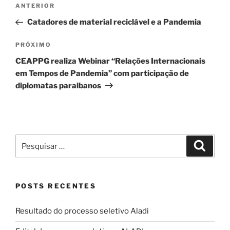
Navegação
Post
ANTERIOR
de
anterior
Catadores de material reciclável e a Pandemia
Post
Próximo
PRÓXIMO
post
CEAPPG realiza Webinar “Relações Internacionais
em Tempos de Pandemia” com participação de
diplomatas paraibanos
Pesquisar
Pesqui
por:
POSTS RECENTES
Resultado do processo seletivo Aladi