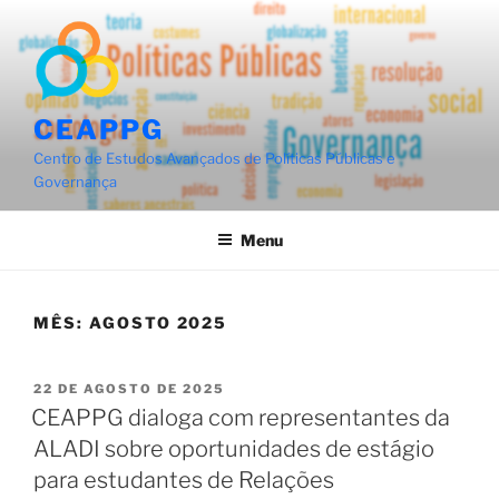
Pular
para
o
conteúdo
CEAPPG
Centro de Estudos Avançados de Políticas Públicas e
Governança
Menu
MÊS:
AGOSTO 2025
PUBLICADO
22 DE AGOSTO DE 2025
EM
CEAPPG dialoga com representantes da
ALADI sobre oportunidades de estágio
para estudantes de Relações