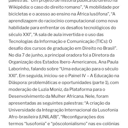
palestras: “Um projeto de história pública do direito na
Wikipédia: o caso do direito romano”, “A mobilidade por
bicicletas e o acesso ao ensino na África lusófona”, “A
aprendizagem do raciocínio computacional como nova
habilidade para enfrentar os desaﬁos tecnológicos do
século XXI”, “A sala de aula invertida e o uso das
Tecnologias da Informação e Comunicação (TICs): O
desaﬁo dos cursos de graduação em Direito no Brasil”.
No dia 7 de junho, a principal oradora foi a Diretora da
Organização dos Estados Ibero-Americanos, Ana Paula
Laborinho, falando sobre “Uma educação para o século
XXI”. Em seguida, iniciou-se o Painel IV – A Educação na
Diáspora: problemáticas e oportunidades (parte 1), com
moderação de Luzia Moniz, da Plataforma para o
Desenvolvimento da Mulher Africana. Nele, foram
apresentadas as seguintes palestras: “A criação da
Universidade da Integração Internacional da Lusofonia
Afro-brasileira (UNILAB)”, “Reconﬁgurações dos
termos “lusofonia” e “póscolonialismo” nas ex-colónias