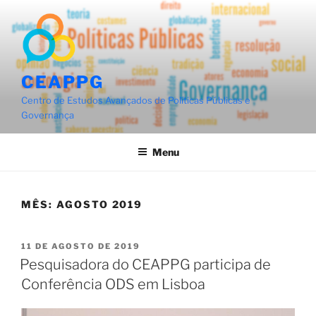
Pular
para
o
conteúdo
CEAPPG
Centro de Estudos Avançados de Políticas Públicas e
Governança
Menu
MÊS:
AGOSTO 2019
PUBLICADO
11 DE AGOSTO DE 2019
EM
Pesquisadora do CEAPPG participa de
Conferência ODS em Lisboa